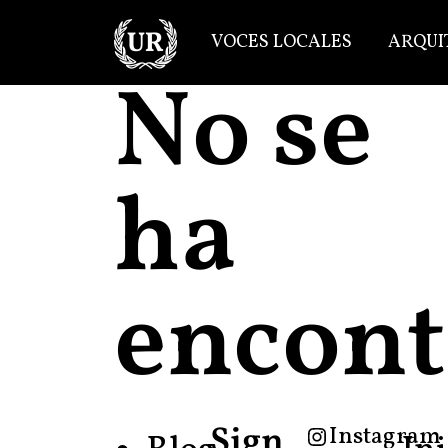
Skip to content
VOCES LOCALES
ARQUI
Main Navigation
No se
rado
ha
encont
Sign
production
Instagram